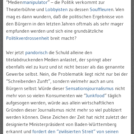
“Medien
manipulator
” – die Politik verkommt zur
Theaterbühne und
Lobbyisten
zu dessen
Souffleure
n. Wen
mag es dann wundern, daß die politischen Ergebnisse von
den Bürgern in den letzten Jahren oftmals als sehr mager
empfunden werden und sich eine grundsätzliche
Politikverdrossenheit
breit macht?
Wer jetzt
pandorisch
die Schuld alleine den
titelabdruckenden Medien anlastet, der springt aber
ebenfalls viel zu kurz und ist nicht besser als das genannte
Gewerbe selbst. Nein, die Problematik liegt nicht nur bei der
“Schreibenden Zunft”, sondern vielmehr auch an uns
Bürgern selbst: Würde dieser
Sensationsjournalismus
nicht
mehr von so vielen Konsumenten wie “
Junkfood
” täglich
aufgesogen werden, würde aus allein wirtschaftlichen
Gründen dieser Journalismus nicht mehr so viel publiziert
werden können. Diese Zeichen der Zeit hat nicht zuletzt der
designierte Ministerpräsident von Baden-Württemberg
erkannt und
fordert den “zivilisierten Streit” von seinen