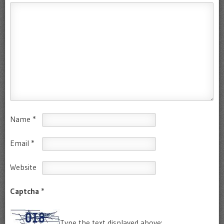
Name
*
Email
*
Website
Captcha
*
Type the text displayed above: