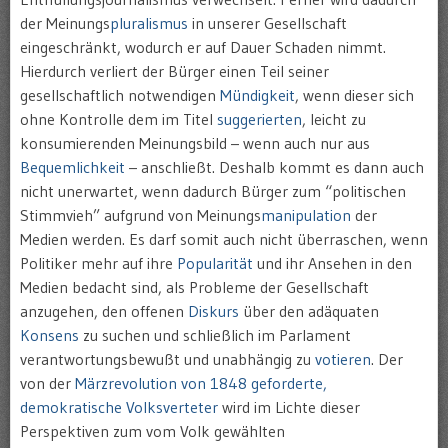
der Meinungs
pluralismus
in unserer Gesellschaft
eingeschränkt, wodurch er auf Dauer Schaden nimmt.
Hierdurch verliert der Bürger einen Teil seiner
gesellschaftlich notwendigen
Mündigkeit
, wenn dieser sich
ohne Kontrolle dem im Titel
suggerierten
, leicht zu
konsumierenden Meinungsbild – wenn auch nur aus
Bequemlichkeit
– anschließt. Deshalb kommt es dann auch
nicht unerwartet, wenn dadurch Bürger zum “politischen
Stimmvieh” aufgrund von Meinungs
manipulation
der
Medien werden. Es darf somit auch nicht überraschen, wenn
Politiker mehr auf ihre
Popularität
und ihr Ansehen in den
Medien bedacht sind, als Probleme der Gesellschaft
anzugehen, den offenen
Diskurs
über den adäquaten
Konsens
zu suchen und schließlich im Parlament
verantwortungsbewußt und unabhängig zu
votieren
. Der
von der
Märzrevolution von 1848 geforderte,
demokratische Volksverteter
wird im Lichte dieser
Perspektiven zum vom Volk gewählten