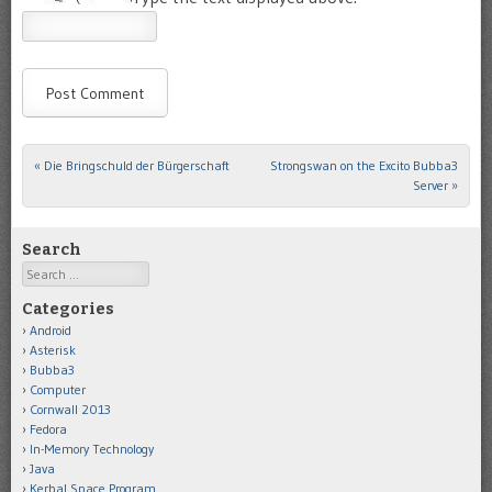
«
Die Bringschuld der Bürgerschaft
Strongswan on the Excito Bubba3
Post navigation
Server
»
Search
Search
Categories
Android
Asterisk
Bubba3
Computer
Cornwall 2013
Fedora
In-Memory Technology
Java
Kerbal Space Program